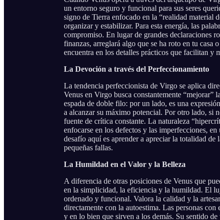
un entorno seguro y funcional para sus seres quer
signo de Tierra enfocado en la “realidad material d
organizar y estabilizar. Para esta energía, las pal
compromiso. En lugar de grandes declaraciones ro
finanzas, arreglará algo que se ha roto en tu casa
encuentra en los detalles prácticos que facilitan y 
La Devoción a través del Perfeccionamiento
La tendencia perfeccionista de Virgo se aplica dire
Venus en Virgo busca constantemente “mejorar” la
espada de doble filo: por un lado, es una expresi
a alcanzar su máximo potencial. Por otro lado, si 
fuente de crítica constante. La naturaleza “hipercrí
enfocarse en los defectos y las imperfecciones, en
desafío aquí es aprender a apreciar la totalidad de 
pequeñas fallas.
La Humildad en el Valor y la Belleza
A diferencia de otras posiciones de Venus que pued
en la simplicidad, la eficiencia y la humildad. El l
ordenado y funcional. Valora la calidad y la artesa
directamente con la autoestima. Las personas con 
y en lo bien que sirven a los demás. Su sentido de 