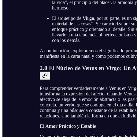
la vida”, el principio del placer, la armonía
hermoso.
El arquetipo de
Virgo
, por su parte, es un s
material de las cosas”. Se caracteriza por su
enfoque práctico y orientado al detalle. Si
llevarlo a una tendencia al perfeccionismo 
con los demás.
A continuación, exploraremos el significado prof
manifiesta en la carta natal y cómo podemos culti
2.0 El Núcleo de Venus en Virgo: Un 
Para comprender verdaderamente a Venus en Virgo
transforma la expresión del afecto. Cuando Venus, 
afectivo se aleja de la emoción abstracta o las pas
concreta, un verbo que se conjuga en el día a día.
continua y una búsqueda constante de la estabilid
relaciones, sino también la forma en que el indivi
El Amor Práctico y Estable
Cuando Venus opera a través del arquetipo de Virgo