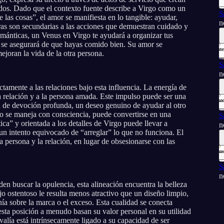
idos. Dado que el contexto fuente describe a Virgo como un
S
e las cosas”, el amor se manifiesta en lo tangible: ayudar,
n
abras son secundarias a las acciones que demuestran cuidado y
mánticas, un Venus en Virgo te ayudará a organizar tus
 o se asegurará de que hayas comido bien. Su amor se
mejoran la vida de la otra persona.
S
n
ctamente a las relaciones bajo esta influencia. La energía de
 relación y a la persona amada. Este impulso puede ser una
ón de devoción profunda, un deseo genuino de ayudar al otro
no se maneja con consciencia, puede convertirse en una
S
tica” y orientada a los detalles de Virgo puede llevar a
n
 un intento equivocado de “arreglar” lo que no funciona. El
la persona y la relación, en lugar de obsesionarse con las
S
n
en buscar la opulencia, esta alineación encuentra la belleza
ujo ostentoso le resulta menos atractivo que un diseño limpio,
nía sobre la marca o el exceso. Esta cualidad se conecta
esta posición a menudo basan su valor personal en su utilidad
valía está intrínsecamente ligado a su capacidad de ser