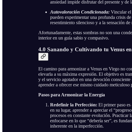
ansiedad impide disfrutar del presente y de 
Autovaloración Condicionada:
Vincular el 
pueden experimentar una profunda crisis de 
resentimiento silencioso y a la sensación d
Afortunadamente, estas sombras no son una condena
interior en un guía sabio y compasivo.
4.0 Sanando y Cultivando tu Venus en 
El camino para armonizar a Venus en Virgo no consi
elevarla a su máxima expresión. El objetivo es tran
y el servicio agotador en una devoción consciente q
aprender a ofrecer ese mismo cuidado meticuloso
Pasos para Armonizar la Energía
Redefinir la Perfección:
El primer paso es 
en su lugar, aprender a apreciar el “progres
procesos en constante evolución. Practicar l
enfocarse en lo que “debería ser”, es fundam
inherente en la imperfección.