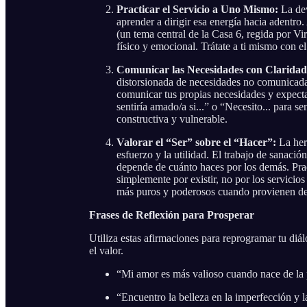
Practicar el Servicio a Uno Mismo:
La dev
aprender a dirigir esa energía hacia adentro
(un tema central de la Casa 6, regida por Vir
físico y emocional. Trátate a ti mismo con e
Comunicar las Necesidades con Claridad
distorsionada de necesidades no comunicadas
comunicar tus propias necesidades y expect
sentiría amado/a si...” o “Necesito... para 
constructiva y vulnerable.
Valorar el “Ser” sobre el “Hacer”:
La heri
esfuerzo y la utilidad. El trabajo de sanació
depende de cuánto haces por los demás. Prac
simplemente por existir, no por los servicios
más puros y poderosos cuando provienen de 
Frases de Reflexión para Prosperar
Utiliza estas afirmaciones para reprogramar tu diá
el valor.
“Mi amor es más valioso cuando nace de la p
“Encuentro la belleza en la imperfección y l