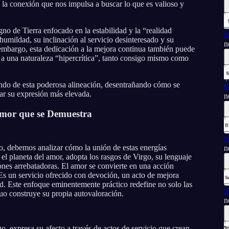
 y la conexión que nos impulsa a buscar lo que es valioso y
igno de Tierra enfocado en la estabilidad y la “realidad
S
 humildad, su inclinación al servicio desinteresado y su
n
n embargo, esta dedicación a la mejora continua también puede
y a una naturaleza “hipercrítica”, tanto consigo mismo como
undo de esta poderosa alineación, desentrañando cómo se
S
var su expresión más elevada.
n
Amor que se Demuestra
S
, debemos analizar cómo la unión de estas energías
n
el planeta del amor, adopta los rasgos de Virgo, su lenguaje
iones arrebatadoras. El amor se convierte en una acción
 Es un servicio ofrecido con devoción, un acto de mejora
ad. Este enfoque eminentemente práctico redefine no solo las
S
duo construye su propia autovaloración.
n
, expresa su afecto a través de actos de servicio que crean