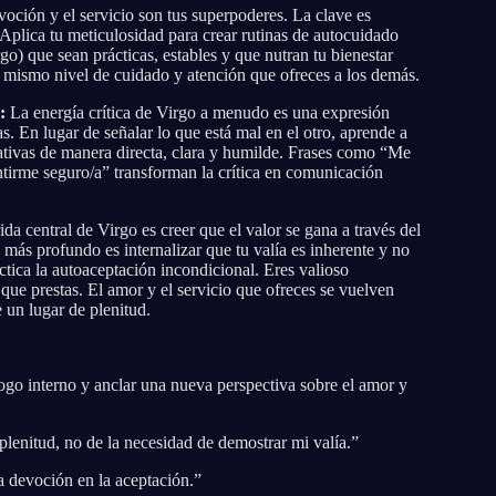
oción y el servicio son tus superpoderes. La clave es
. Aplica tu meticulosidad para crear rutinas de autocuidado
go) que sean prácticas, estables y que nutran tu bienestar
l mismo nivel de cuidado y atención que ofreces a los demás.
:
La energía crítica de Virgo a menudo es una expresión
. En lugar de señalar lo que está mal en el otro, aprende a
ativas de manera directa, clara y humilde. Frases como “Me
sentirme seguro/a” transforman la crítica en comunicación
da central de Virgo es creer que el valor se gana a través del
n más profundo es internalizar que tu valía es inherente y no
tica la autoaceptación incondicional. Eres valioso
 que prestas. El amor y el servicio que ofreces se vuelven
un lugar de plenitud.
logo interno y anclar una nueva perspectiva sobre el amor y
lenitud, no de la necesidad de demostrar mi valía.”
a devoción en la aceptación.”