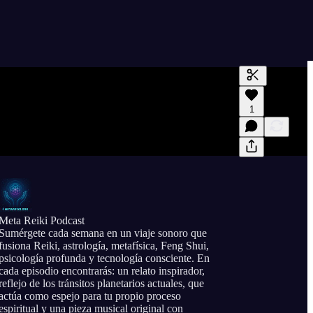
Generar tran
1
Una transcri
previas y edi
Meta Reiki Podcast
Sumérgete cada semana en un viaje sonoro que
fusiona Reiki, astrología, metafísica, Feng Shui,
psicología profunda y tecnología consciente. En
cada episodio encontrarás: un relato inspirador,
reflejo de los tránsitos planetarios actuales, que
actúa como espejo para tu propio proceso
espiritual y una pieza musical original con