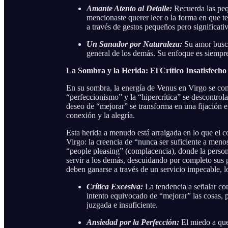
Amante Atento al Detalle:
Recuerda las pequ
mencionaste querer leer o la forma en que t
a través de gestos pequeños pero significati
Un Sanador por Naturaleza:
Su amor busca 
general de los demás. Su enfoque es siempre
La Sombra y la Herida: El Crítico Insatisfecho
En su sombra, la energía de Venus en Virgo se convi
“perfeccionismo” y la “hipercrítica” se descontrola
deseo de “mejorar” se transforma en una fijación e
conexión y la alegría.
Esta herida a menudo está arraigada en lo que el 
Virgo: la creencia de “nunca ser suficiente a meno
“people pleasing” (complacencia), donde la perso
servir a los demás, descuidando por completo sus 
deben ganarse a través de un servicio impecable, l
Crítica Excesiva:
La tendencia a señalar con
intento equivocado de “mejorar” las cosas, 
juzgada e insuficiente.
Ansiedad por la Perfección:
El miedo a que 