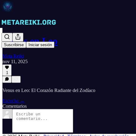
Venus en Leo
Suscribirse
Iniciar sesión
Meta Reiki
nov 11, 2025
1
Venus en Leo: El Corazón Radiante del Zodíaco
Escucha →
Comentarios