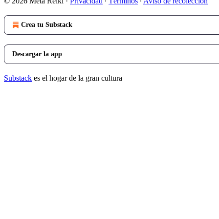
© 2026 Meta Reiki
·
Privacidad
∙
Términos
∙
Aviso de recolección
Crea tu Substack
Descargar la app
Substack
es el hogar de la gran cultura