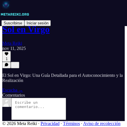
Suscribirse
Iniciar sesión
Sol en Virgo
Meta Reiki
nov 11, 2025
1
El Sol en Virgo: Una Guía Detallada para el Autoconocimiento y la
Realización
Escucha →
Comentarios
© 2026 Meta Reiki
·
Privacidad
∙
Términos
∙
Aviso de recolección