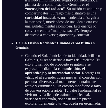
a la nueva información. Regido por Mercurio, el
planeta de la comunicación, Géminis es el
“mensajero del zodiaco”
. Su misión es adquirir y
compartir datos. Su rasgo más distintivo es una
curiosidad insaciable
, una tendencia a “seguir a
la mariposa”, moviéndose de una idea a otra con
una agilidad mental asombrosa. Esta energía lo
convierte en una “mariposa social”, siempre
dispuesto a conversar, aprender y conectar.
1.3. La Fusión Radiante: Cuando el Sol Brilla en
Géminis
Cuando el Sol, el núcleo de tu identidad, brilla en
Géminis, tu ser se define a través del intelecto. Tu
ego y tu sentido de propósito se nutren y se
expresan mediante la
comunicación, el
aprendizaje y la interacción social
. Recargas tu
vitalidad al aprender cosas nuevas, al conectar con
personas diversas y al mantenerte mentalmente
activo y estimulado. Un entorno monótono o falto
de conversación te agota. Tu valor fundamental es
vivir una vida llena de estímulo intelectual,
variedad y conexión, donde tu mente pueda
explorar libremente y tu voz pueda ser escuchada.