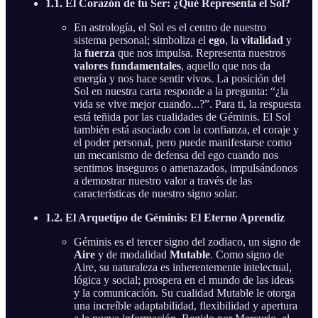
1.1. El Corazón de tu Ser: ¿Qué Representa el Sol?
En astrología, el Sol es el centro de nuestro
sistema personal; simboliza el
ego
, la
vitalidad
y
la
fuerza
que nos impulsa. Representa nuestros
valores fundamentales
, aquello que nos da
energía y nos hace sentir vivos. La posición del
Sol en nuestra carta responde a la pregunta: “¿la
vida se vive mejor cuando...?”. Para ti, la respuesta
está teñida por las cualidades de Géminis. El Sol
también está asociado con la confianza, el coraje y
el poder personal, pero puede manifestarse como
un mecanismo de defensa del ego cuando nos
sentimos inseguros o amenazados, impulsándonos
a demostrar nuestro valor a través de las
características de nuestro signo solar.
1.2. El Arquetipo de Géminis: El Eterno Aprendiz
Géminis es el tercer signo del zodiaco, un signo de
Aire
y de modalidad
Mutable
. Como signo de
Aire, su naturaleza es inherentemente intelectual,
lógica y social; prospera en el mundo de las ideas
y la comunicación. Su cualidad Mutable le otorga
una increíble adaptabilidad, flexibilidad y apertura