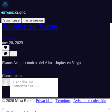
Suscribirse
Iniciar sesión
Júpiter en Virgo
Meta Reiki
nov 20, 2025
Planos Arquitectónicos del Alma: Júpiter en Virgo
Escucha →
Comentarios
© 2026 Meta Reiki
·
Privacidad
∙
Términos
∙
Aviso de recolección