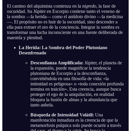
El camino del alquimista comienza en la
nigredo
, la fase de
oscuridad. Su Júpiter en Escorpio contiene tanto el veneno de
la sombra —la herida— como el antídoto divino —la medicina
—. El propósito no es huir de la oscuridad, sino descender a
ella para extraer el oro de la conciencia. Integrar la sombra es
transformar una lucha inconsciente en una fuente deliberada de
maestría y plenitud.
La Herida: La Sombra del Poder Plutoniano
Desenfrenado
Desconfianza Amplificada:
Júpiter, el planeta de
la expansión, puede magnificar la tendencia
plutoniana de Escorpio a la desconfianza,
convirtiéndola en una filosofía de vida: «la
intimidad es peligrosa» o «toda conexión profunda
termina en traición». Esta creencia, aunque busca
proteger el ego de la aniquilación, en realidad
bloquea la fusión de almas y la abundancia que
tanto anhela.
Búsqueda de Intensidad Volátil:
Una
manifestación inmadura es la creencia de que la
metamorfosis psíquica solo puede ocurrir a través
del caos, el drama y la crisis. Se busca la